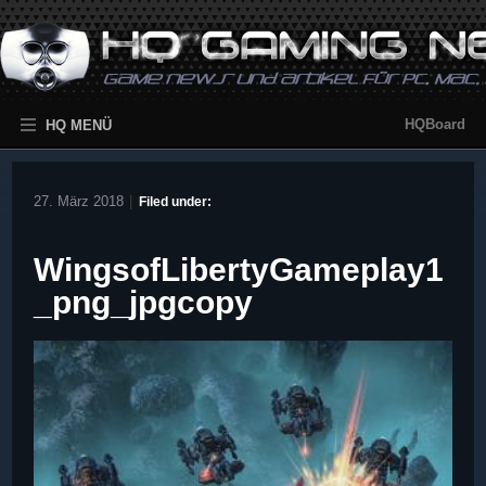
HQBoard
HQ MENÜ
27. März 2018
|
Filed under:
WingsofLibertyGameplay1
_png_jpgcopy