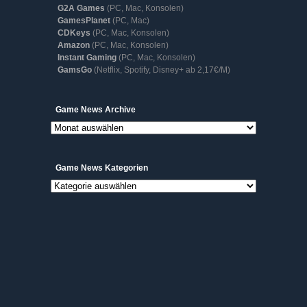
G2A Games
(PC, Mac, Konsolen)
GamesPlanet
(PC, Mac)
CDKeys
(PC, Mac, Konsolen)
Amazon
(PC, Mac, Konsolen)
Instant Gaming
(PC, Mac, Konsolen)
GamsGo
(Netflix, Spotify, Disney+ ab 2,17€/M)
Game
Game News Archive
News
Archive
Game News Kategorien
Game
News
Kategorien