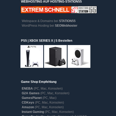
WEBHOSTING AUF HOSTING-STATION55
Webspace & Domains bei
STATION55
WordPress Hosting bei
SEOWebhoster
PS5 | XBOX SERIES X | S Bestellen
Game Shop Empfehlung
ENEBA
(PC, Mac, Konsolen)
G2A Games
(PC, Mac, Konsolen)
GamesPlanet
(PC, Mac)
CDKeys
(PC, Mac, Konsolen)
Amazon
(PC, Mac, Konsolen)
Instant Gaming
(PC, Mac, Konsolen)