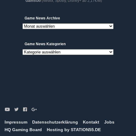
GamsGo
(Netflix, Spotify, Disney+ ab 2,17€/M)
Game
Game News Archive
News
Archive
Game News Kategorien
Game
News
Kategorien
Impressum
Datenschutzerklärung
Kontakt
Jobs
HQ Gaming Board
Hosting by STATION55.DE