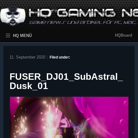
HQBoard
HQ MENÜ
11. September 2020
|
Filed under:
FUSER_DJ01_SubAstral_
Dusk_01