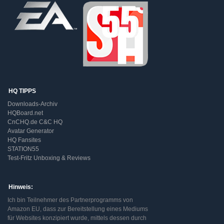
HQ TIPPS
Downloads-Archiv
HQBoard.net
CnCHQ.de C&C HQ
Avatar Generator
HQ Fansites
STATION55
Test-Fritz Unboxing & Reviews
Hinweis:
Ich bin Teilnehmer des Partnerprogramms von
Amazon EU, dass zur Bereitstellung eines Mediums
für Websites konzipiert wurde, mittels dessen durch