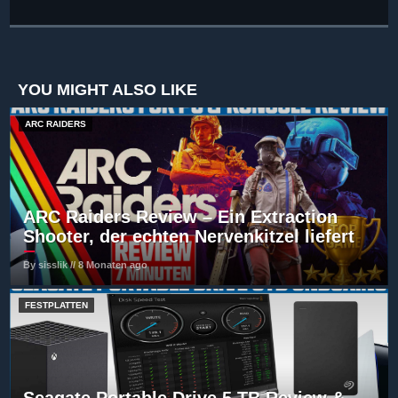
YOU MIGHT ALSO LIKE
ARC RAIDERS
ARC Raiders Review – Ein Extraction
Shooter, der echten Nervenkitzel liefert
By sisslik // 8 Monaten ago
FESTPLATTEN
Seagate Portable Drive 5 TB Review &