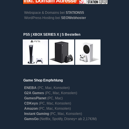
Webspace & Domains bei
STATION55
WordPress Hosting bei
SEOWebhoster
PS5 | XBOX SERIES X | S Bestellen
Game Shop Empfehlung
ENEBA
(PC, Mac, Konsolen)
G2A Games
(PC, Mac, Konsolen)
GamesPlanet
(PC, Mac)
CDKeys
(PC, Mac, Konsolen)
Amazon
(PC, Mac, Konsolen)
Instant Gaming
(PC, Mac, Konsolen)
GamsGo
(Netflix, Spotify, Disney+ ab 2,17€/M)