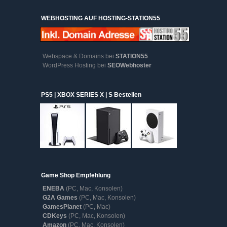
WEBHOSTING AUF HOSTING-STATION55
Webspace & Domains bei
STATION55
WordPress Hosting bei
SEOWebhoster
PS5 | XBOX SERIES X | S Bestellen
Game Shop Empfehlung
ENEBA
(PC, Mac, Konsolen)
G2A Games
(PC, Mac, Konsolen)
GamesPlanet
(PC, Mac)
CDKeys
(PC, Mac, Konsolen)
Amazon
(PC, Mac, Konsolen)