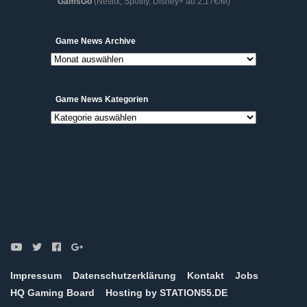
GamsGo
(Netflix, Spotify, Disney+ ab 2,17€/M)
Game
Game News Archive
News
Archive
Game News Kategorien
Game
News
Kategorien
Impressum
Datenschutzerklärung
Kontakt
Jobs
HQ Gaming Board
Hosting by STATION55.DE