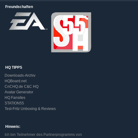
Freundschaften
HQ TIPPS
Downloads-Archiv
HQBoard.net
CnCHQ.de C&C HQ
Avatar Generator
HQ Fansites
STATION55
Test-Fritz Unboxing & Reviews
Hinweis:
Ich bin Teilnehmer des Partnerprogramms von