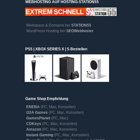
WEBHOSTING AUF HOSTING-STATION55
Webspace & Domains bei
STATION55
WordPress Hosting bei
SEOWebhoster
PS5 | XBOX SERIES X | S Bestellen
Game Shop Empfehlung
ENEBA
(PC, Mac, Konsolen)
G2A Games
(PC, Mac, Konsolen)
GamesPlanet
(PC, Mac)
CDKeys
(PC, Mac, Konsolen)
Amazon
(PC, Mac, Konsolen)
Instant Gaming
(PC, Mac, Konsolen)