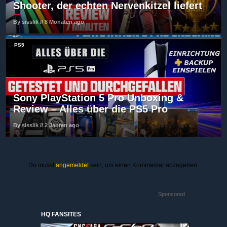
Shooter, der echten Nervenkitzel liefert
By sisslik // 8 Monaten ago
PS5
Sony PlayStation 5 Pro Unboxing &
Review – Alles über die PS5 Pro
By sisslik // 2 Jahren ago
Du musst
angemeldet
sein, um einen Kommentar abzugeben.
Sponsored
HQ FANSITES