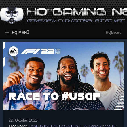
HQBoard
HQ MENÜ
22. Oktober 2022
|
Filed under:
EA SPORTS F1 22
,
EA SPORTS F1 22
,
Game Videos
,
PC
,