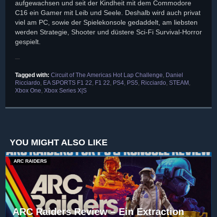
aufgewachsen und seit der Kindheit mit dem Commodore
C16 ein Gamer mit Leib und Seele. Deshalb wird auch privat
viel am PC, sowie der Spielekonsole gedaddelt, am liebsten
werden Strategie, Shooter und düstere Sci-Fi Survival-Horror
gespielt.
Tagged with:
Circuit of The Americas Hot Lap Challenge
,
Daniel
Ricciardo
,
EA SPORTS F1 22
,
F1 22
,
PS4
,
PS5
,
Ricciardo
,
STEAM
,
Xbox One
,
Xbox Series X|S
YOU MIGHT ALSO LIKE
ARC RAIDERS
ARC Raiders Review – Ein Extraction