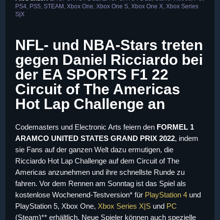
PS4
,
PS5
,
STEAM
,
Xbox One
,
Xbox One S
,
Xbox One X
,
Xbox Series
S|X
NFL- und NBA-Stars treten
gegen Daniel Ricciardo bei
der EA SPORTS F1 22
Circuit of The Americas
Hot Lap Challenge an
Codemasters und Electronic Arts feiern den
FORMEL 1
ARAMCO UNITED STATES GRAND PRIX 2022
, indem
sie Fans auf der ganzen Welt dazu ermutigen, die
Ricciardo Hot Lap Challenge auf dem Circuit of The
Americas anzunehmen und ihre schnellste Runde zu
fahren. Vor dem Rennen am Sonntag ist das Spiel als
kostenlose Wochenend-Testversion* für
PlayStation 4
und
PlayStation 5, Xbox One,
Xbox Series X|S
und
PC
(Steam)** erhältlich. Neue Spieler können auch spezielle