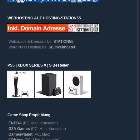
WEBHOSTING AUF HOSTING-STATION55
Webspace & Domains bei
STATION55
WordPress Hosting bei
SEOWebhoster
PS5 | XBOX SERIES X | S Bestellen
Game Shop Empfehlung
ENEBA
(PC, Mac, Konsolen)
G2A Games
(PC, Mac, Konsolen)
GamesPlanet
(PC, Mac)
CDKeys
(PC, Mac, Konsolen)