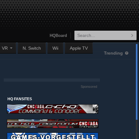
HQBoard
VR
N. Switch
Wii
Apple TV
Trending
Sponsored
HQ FANSITES