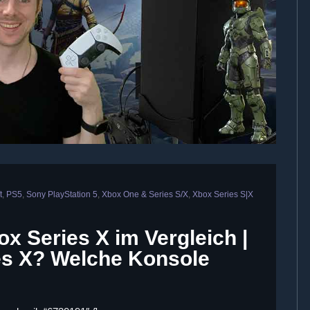
t
,
PS5
,
Sony PlayStation 5
,
Xbox One & Series S/X
,
Xbox Series S|X
ox Series X im Vergleich |
es X? Welche Konsole