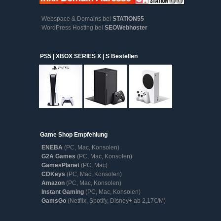
Webspace & Domains bei
STATION55
WordPress Hosting bei
SEOWebhoster
PS5 | XBOX SERIES X | S Bestellen
Game Shop Empfehlung
ENEBA
(PC, Mac, Konsolen)
G2A Games
(PC, Mac, Konsolen)
GamesPlanet
(PC, Mac)
CDKeys
(PC, Mac, Konsolen)
Amazon
(PC, Mac, Konsolen)
Instant Gaming
(PC, Mac, Konsolen)
GamsGo
(Netflix, Spotify, Disney+ ab 2,17€/M)