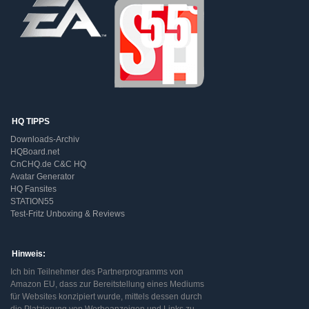
HQ TIPPS
Downloads-Archiv
HQBoard.net
CnCHQ.de C&C HQ
Avatar Generator
HQ Fansites
STATION55
Test-Fritz Unboxing & Reviews
Hinweis:
Ich bin Teilnehmer des Partnerprogramms von
Amazon EU, dass zur Bereitstellung eines Mediums
für Websites konzipiert wurde, mittels dessen durch
die Platzierung von Werbeanzeigen und Links zu