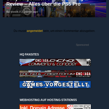
Review – Alles über die PS5 Pro
By sisslik // 2 Jahren ago
Du musst
angemeldet
sein, um einen Kommentar abzugeben.
Sponsored
HQ FANSITES
WEBHOSTING AUF HOSTING-STATION55