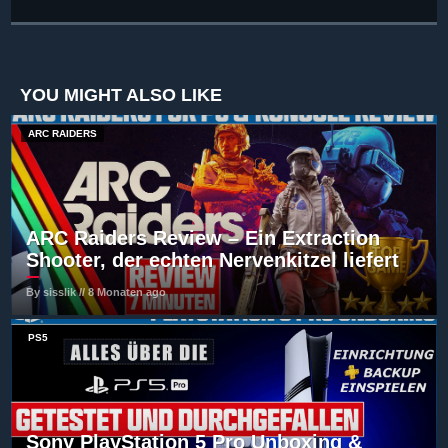
YOU MIGHT ALSO LIKE
ARC RAIDERS
ARC Raiders Review – Ein Extraction
Shooter, der echten Nervenkitzel liefert
By sisslik // 8 Monaten ago
PS5
Sony PlayStation 5 Pro Unboxing &