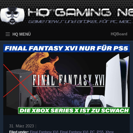
HQBoard
HQ MENÜ
31. März 2023
|
Filed under:
Final Fantasy XVI
,
Final Fantasy XVI
,
PC
,
PS5
,
Xbox