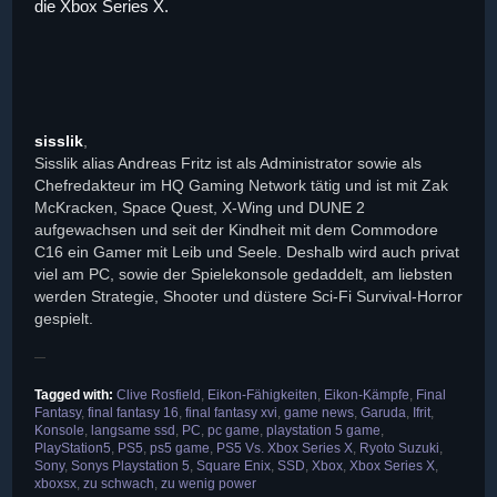
die Xbox Series X.
sisslik
,
Sisslik alias Andreas Fritz ist als Administrator sowie als
Chefredakteur im HQ Gaming Network tätig und ist mit Zak
McKracken, Space Quest, X-Wing und DUNE 2
aufgewachsen und seit der Kindheit mit dem Commodore
C16 ein Gamer mit Leib und Seele. Deshalb wird auch privat
viel am PC, sowie der Spielekonsole gedaddelt, am liebsten
werden Strategie, Shooter und düstere Sci-Fi Survival-Horror
gespielt.
Tagged with:
Clive Rosfield
,
Eikon-Fähigkeiten
,
Eikon-Kämpfe
,
Final
Fantasy
,
final fantasy 16
,
final fantasy xvi
,
game news
,
Garuda
,
Ifrit
,
Konsole
,
langsame ssd
,
PC
,
pc game
,
playstation 5 game
,
PlayStation5
,
PS5
,
ps5 game
,
PS5 Vs. Xbox Series X
,
Ryoto Suzuki
,
Sony
,
Sonys Playstation 5
,
Square Enix
,
SSD
,
Xbox
,
Xbox Series X
,
xboxsx
,
zu schwach
,
zu wenig power