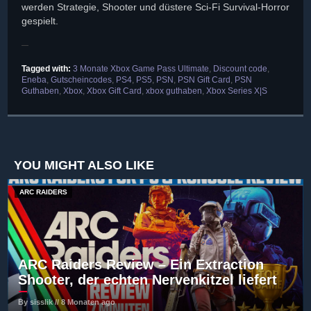
werden Strategie, Shooter und düstere Sci-Fi Survival-Horror
gespielt.
Tagged with:
3 Monate Xbox Game Pass Ultimate
,
Discount code
,
Eneba
,
Gutscheincodes
,
PS4
,
PS5
,
PSN
,
PSN Gift Card
,
PSN
Guthaben
,
Xbox
,
Xbox Gift Card
,
xbox guthaben
,
Xbox Series X|S
YOU MIGHT ALSO LIKE
ARC RAIDERS
ARC Raiders Review – Ein Extraction
Shooter, der echten Nervenkitzel liefert
By sisslik // 8 Monaten ago