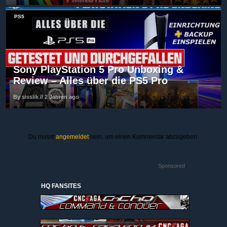
PS5
Sony PlayStation 5 Pro Unboxing &
Review – Alles über die PS5 Pro
By sisslik // 2 Jahren ago
Du musst
angemeldet
sein, um einen Kommentar abzugeben.
Sponsored
HQ FANSITES