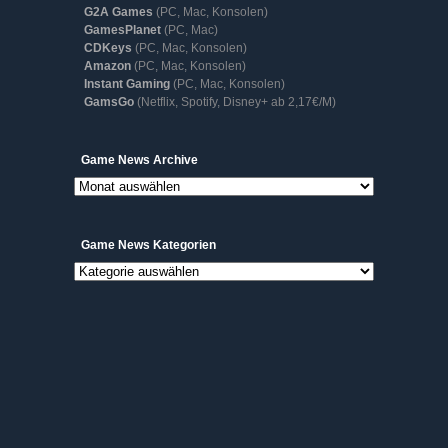
G2A Games
(PC, Mac, Konsolen)
GamesPlanet
(PC, Mac)
CDKeys
(PC, Mac, Konsolen)
Amazon
(PC, Mac, Konsolen)
Instant Gaming
(PC, Mac, Konsolen)
GamsGo
(Netflix, Spotify, Disney+ ab 2,17€/M)
Game
Game News Archive
News
Archive
Game News Kategorien
Game
News
Kategorien