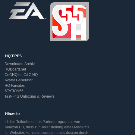
HQ TIPPS
Downloads-Archiv
HQBoard.net
CnCHQ.de C&C HQ
Avatar Generator
HQ Fansites
STATION55
Test-Fritz Unboxing & Reviews
Hinweis:
Ich bin Teilnehmer des Partnerprogramms von
Amazon EU, dass zur Bereitstellung eines Mediums
für Websites konzipiert wurde, mittels dessen durch