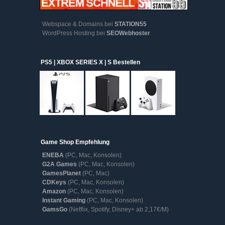
Webspace & Domains bei
STATION55
WordPress Hosting bei
SEOWebhoster
PS5 | XBOX SERIES X | S Bestellen
Game Shop Empfehlung
ENEBA
(PC, Mac, Konsolen)
G2A Games
(PC, Mac, Konsolen)
GamesPlanet
(PC, Mac)
CDKeys
(PC, Mac, Konsolen)
Amazon
(PC, Mac, Konsolen)
Instant Gaming
(PC, Mac, Konsolen)
GamsGo
(Netflix, Spotify, Disney+ ab 2,17€/M)