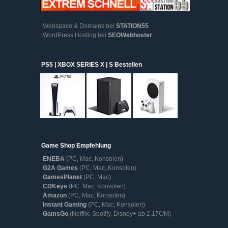
Webspace & Domains bei
STATION55
WordPress Hosting bei
SEOWebhoster
PS5 | XBOX SERIES X | S Bestellen
Game Shop Empfehlung
ENEBA
(PC, Mac, Konsolen)
G2A Games
(PC, Mac, Konsolen)
GamesPlanet
(PC, Mac)
CDKeys
(PC, Mac, Konsolen)
Amazon
(PC, Mac, Konsolen)
Instant Gaming
(PC, Mac, Konsolen)
GamsGo
(Netflix, Spotify, Disney+ ab 2,17€/M)