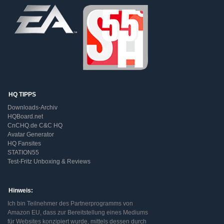
HQ TIPPS
Downloads-Archiv
HQBoard.net
CnCHQ.de C&C HQ
Avatar Generator
HQ Fansites
STATION55
Test-Fritz Unboxing & Reviews
Hinweis:
Ich bin Teilnehmer des Partnerprogramms von
Amazon EU, dass zur Bereitstellung eines Mediums
für Websites konzipiert wurde, mittels dessen durch