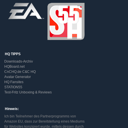
HQ TIPPS
Downloads-Archiv
HQBoard.net
CnCHQ.de C&C HQ
Avatar Generator
HQ Fansites
STATION55
Test-Fritz Unboxing & Reviews
Hinweis:
Ich bin Teilnehmer des Partnerprogramms von
Amazon EU, dass zur Bereitstellung eines Mediums
für Websites konzipiert wurde, mittels dessen durch