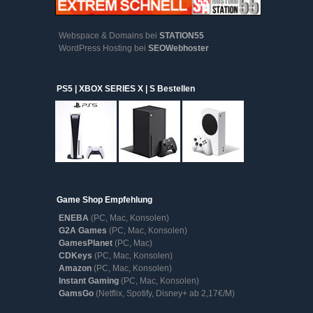
Webspace & Domains bei
STATION55
WordPress Hosting bei
SEOWebhoster
PS5 | XBOX SERIES X | S Bestellen
Game Shop Empfehlung
ENEBA
(PC, Mac, Konsolen)
G2A Games
(PC, Mac, Konsolen)
GamesPlanet
(PC, Mac)
CDKeys
(PC, Mac, Konsolen)
Amazon
(PC, Mac, Konsolen)
Instant Gaming
(PC, Mac, Konsolen)
GamsGo
(Netflix, Spotify, Disney+ ab 2,17€/M)