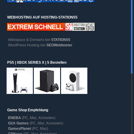
WEBHOSTING AUF HOSTING-STATION55
Webspace & Domains bei
STATION55
WordPress Hosting bei
SEOWebhoster
PS5 | XBOX SERIES X | S Bestellen
Game Shop Empfehlung
ENEBA
(PC, Mac, Konsolen)
G2A Games
(PC, Mac, Konsolen)
GamesPlanet
(PC, Mac)
CDKeys
(PC, Mac, Konsolen)