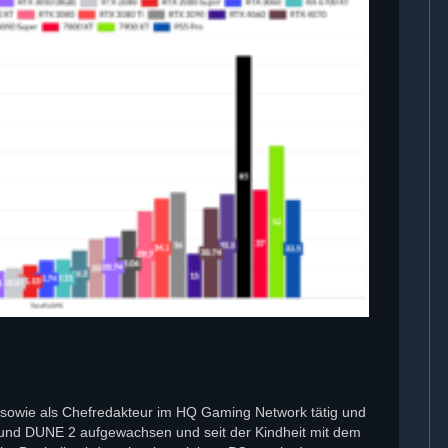
tor sowie als Chefredakteur im HQ Gaming Network tätig und
 und DUNE 2 aufgewachsen und seit der Kindheit mit dem