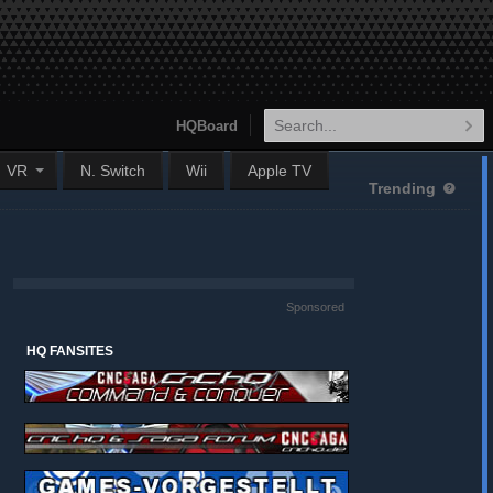
HQBoard
VR
N. Switch
Wii
Apple TV
Trending
Sponsored
HQ FANSITES