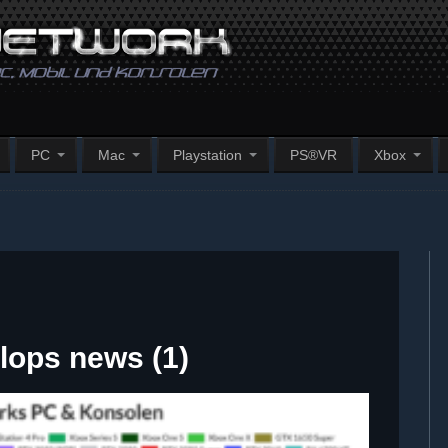
PC
Mac
Playstation
PS®VR
Xbox
ops news (1)