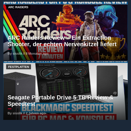
ARC RAIDERS
ARC Raiders Review – Ein Extraction
Shooter, der echten Nervenkitzel liefert
By sisslik // 8 Monaten ago
FESTPLATTEN
Seagate Portable Drive 5 TB Review &
Speedtest
By sisslik // 2 Jahren ago