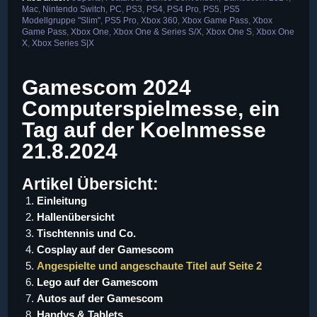
Mac
,
Nintendo Switch
,
PC
,
PS3
,
PS4
,
PS4 Pro
,
PS5
,
PS5
Modellgruppe "Slim"
,
PS5 Pro
,
Xbox 360
,
Xbox Game Pass
,
Xbox
Game Pass
,
Xbox One
,
Xbox One & Series S/X
,
Xbox One S
,
Xbox One
X
,
Xbox Series S|X
Gamescom 2024
Computerspielmesse, ein
Tag auf der Koelnmesse
21.8.2024
Artikel Übersicht:
Einleitung
Hallenübersicht
Tischtennis und Co.
Cosplay auf der Gamescom
Angespielte und angeschaute Titel auf Seite 2
Lego auf der Gamescom
Autos auf der Gamescom
Handys & Tablets