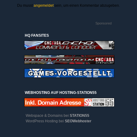
Du musst
angemeldet
sein, um einen Kommentar abzugeben.
Sponsored
HQ FANSITES
WEBHOSTING AUF HOSTING-STATION55
Webspace & Domains bei
STATION55
WordPress Hosting bei
SEOWebhoster