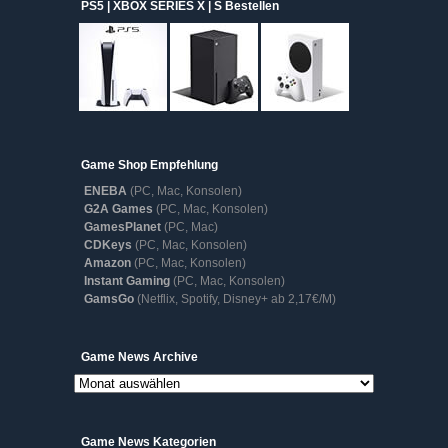
PS5 | XBOX SERIES X | S Bestellen
Game Shop Empfehlung
ENEBA
(PC, Mac, Konsolen)
G2A Games
(PC, Mac, Konsolen)
GamesPlanet
(PC, Mac)
CDKeys
(PC, Mac, Konsolen)
Amazon
(PC, Mac, Konsolen)
Instant Gaming
(PC, Mac, Konsolen)
GamsGo
(Netflix, Spotify, Disney+ ab 2,17€/M)
Game
Game News Archive
News
Archive
Game News Kategorien