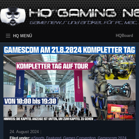
HQBoard
HQ MENÜ
24. August 2024
|
Filed under:
eSports
,
Featured
,
Games Convention
,
Gamescom 2024
,