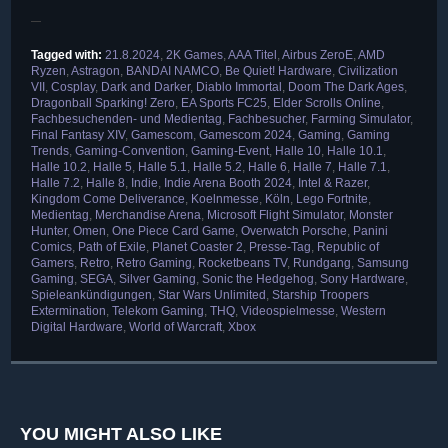
Tagged with:
21.8.2024
,
2K Games
,
AAA Titel
,
Airbus ZeroE
,
AMD
Ryzen
,
Astragon
,
BANDAI NAMCO
,
Be Quiet! Hardware
,
Civilization
VII
,
Cosplay
,
Dark and Darker
,
Diablo Immortal
,
Doom The Dark Ages
,
Dragonball Sparking! Zero
,
EA Sports FC25
,
Elder Scrolls Online
,
Fachbesuchenden- und Medientag
,
Fachbesucher
,
Farming Simulator
,
Final Fantasy XIV
,
Gamescom
,
Gamescom 2024
,
Gaming
,
Gaming
Trends
,
Gaming-Convention
,
Gaming-Event
,
Halle 10
,
Halle 10.1
,
Halle 10.2
,
Halle 5
,
Halle 5.1
,
Halle 5.2
,
Halle 6
,
Halle 7
,
Halle 7.1
,
Halle 7.2
,
Halle 8
,
Indie
,
Indie Arena Booth 2024
,
Intel & Razer
,
Kingdom Come Deliverance
,
Koelnmesse
,
Köln
,
Lego Fortnite
,
Medientag
,
Merchandise Arena
,
Microsoft Flight Simulator
,
Monster
Hunter
,
Omen
,
One Piece Card Game
,
Overwatch Porsche
,
Panini
Comics
,
Path of Exile
,
Planet Coaster 2
,
Presse-Tag
,
Republic of
Gamers
,
Retro
,
Retro Gaming
,
Rocketbeans TV
,
Rundgang
,
Samsung
Gaming
,
SEGA
,
Silver Gaming
,
Sonic the Hedgehog
,
Sony Hardware
,
Spieleankündigungen
,
Star Wars Unlimited
,
Starship Troopers
Extermination
,
Telekom Gaming
,
THQ
,
Videospielmesse
,
Western
Digital Hardware
,
World of Warcraft
,
Xbox
YOU MIGHT ALSO LIKE