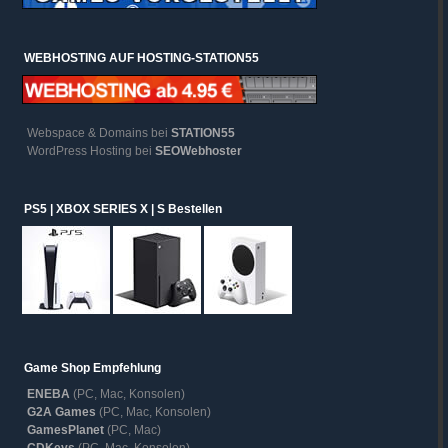
WEBHOSTING AUF HOSTING-STATION55
Webspace & Domains bei
STATION55
WordPress Hosting bei
SEOWebhoster
PS5 | XBOX SERIES X | S Bestellen
Game Shop Empfehlung
ENEBA
(PC, Mac, Konsolen)
G2A Games
(PC, Mac, Konsolen)
GamesPlanet
(PC, Mac)
CDKeys
(PC, Mac, Konsolen)