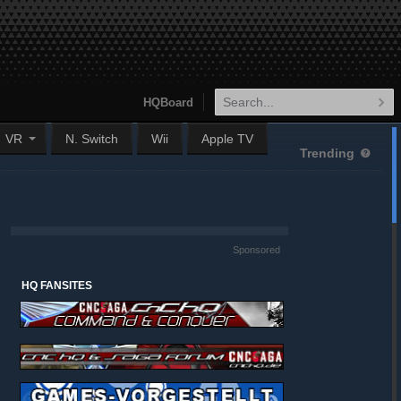
HQBoard
VR
N. Switch
Wii
Apple TV
Trending
Sponsored
HQ FANSITES