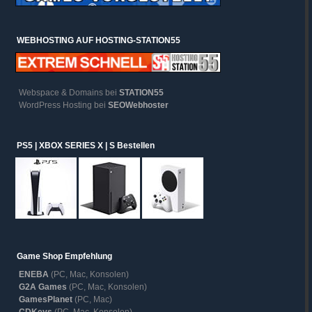
WEBHOSTING AUF HOSTING-STATION55
Webspace & Domains bei
STATION55
WordPress Hosting bei
SEOWebhoster
PS5 | XBOX SERIES X | S Bestellen
Game Shop Empfehlung
ENEBA
(PC, Mac, Konsolen)
G2A Games
(PC, Mac, Konsolen)
GamesPlanet
(PC, Mac)
CDKeys
(PC, Mac, Konsolen)