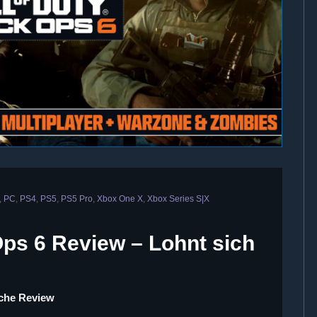
,
PC
,
PS4
,
PS5
,
PS5 Pro
,
Xbox One X
,
Xbox Series S|X
Ops 6 Review – Lohnt sich
iche Review