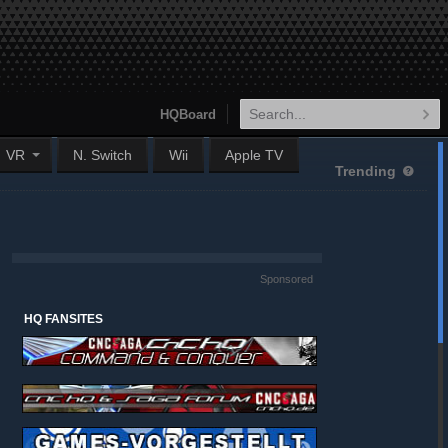
HQBoard
VR
N. Switch
Wii
Apple TV
Trending
Sponsored
HQ FANSITES