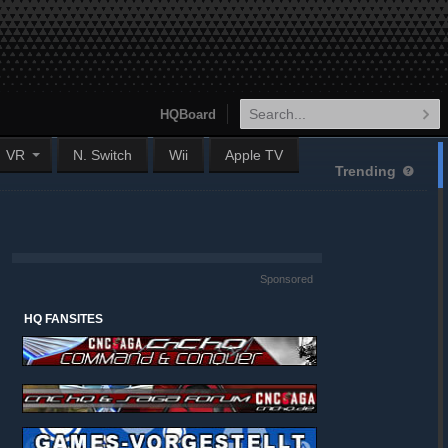
HQBoard
VR
N. Switch
Wii
Apple TV
Trending
Sponsored
HQ FANSITES