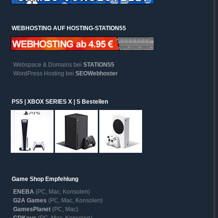
WEBHOSTING AUF HOSTING-STATION55
Webspace & Domains bei
STATION55
WordPress Hosting bei
SEOWebhoster
PS5 | XBOX SERIES X | S Bestellen
Game Shop Empfehlung
ENEBA
(PC, Mac, Konsolen)
G2A Games
(PC, Mac, Konsolen)
GamesPlanet
(PC, Mac)
CDKeys
(PC, Mac, Konsolen)