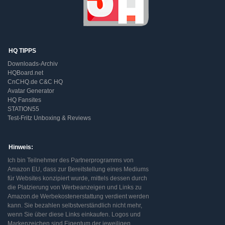
HQ TIPPS
Downloads-Archiv
HQBoard.net
CnCHQ.de C&C HQ
Avatar Generator
HQ Fansites
STATION55
Test-Fritz Unboxing & Reviews
Hinweis:
Ich bin Teilnehmer des Partnerprogramms von
Amazon EU, dass zur Bereitstellung eines Mediums
für Websites konzipiert wurde, mittels dessen durch
die Platzierung von Werbeanzeigen und Links zu
Amazon.de Werbekostenerstattung verdient werden
kann. Sie bezahlen selbstverständlich nicht mehr,
wenn Sie über diese Links einkaufen. Logos und
Markenzeichen sind Eigentum der jeweiligen