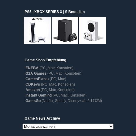
PS5 | XBOX SERIES X | S Bestellen
Game Shop Empfehlung
ENEBA
(PC, Mac, Konsolen)
G2A Games
(PC, Mac, Konsolen)
GamesPlanet
(PC, Mac)
CDKeys
(PC, Mac, Konsolen)
Amazon
(PC, Mac, Konsolen)
Instant Gaming
(PC, Mac, Konsolen)
GamsGo
(Netflix, Spotify, Disney+ ab 2,17€/M)
Game
Game News Archive
News
Archive