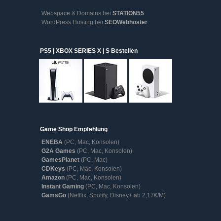
Webspace & Domains bei
STATION55
WordPress Hosting bei
SEOWebhoster
PS5 | XBOX SERIES X | S Bestellen
Game Shop Empfehlung
ENEBA
(PC, Mac, Konsolen)
G2A Games
(PC, Mac, Konsolen)
GamesPlanet
(PC, Mac)
CDKeys
(PC, Mac, Konsolen)
Amazon
(PC, Mac, Konsolen)
Instant Gaming
(PC, Mac, Konsolen)
GamsGo
(Netflix, Spotify, Disney+ ab 2,17€/M)