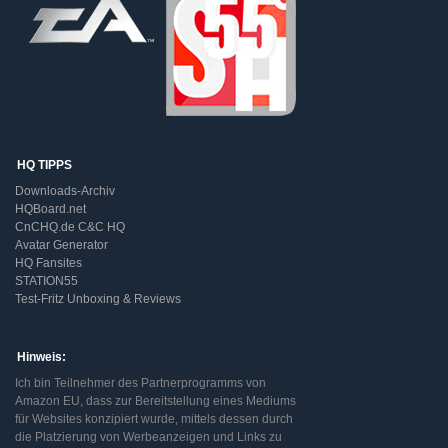
HQ TIPPS
Downloads-Archiv
HQBoard.net
CnCHQ.de C&C HQ
Avatar Generator
HQ Fansites
STATION55
Test-Fritz Unboxing & Reviews
Hinweis:
Ich bin Teilnehmer des Partnerprogramms von
Amazon EU, dass zur Bereitstellung eines Mediums
für Websites konzipiert wurde, mittels dessen durch
die Platzierung von Werbeanzeigen und Links zu