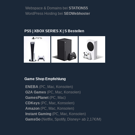
Webspace & Domains bei
STATION55
WordPress Hosting bei
SEOWebhoster
PS5 | XBOX SERIES X | S Bestellen
Game Shop Empfehlung
ENEBA
(PC, Mac, Konsolen)
G2A Games
(PC, Mac, Konsolen)
GamesPlanet
(PC, Mac)
CDKeys
(PC, Mac, Konsolen)
Amazon
(PC, Mac, Konsolen)
Instant Gaming
(PC, Mac, Konsolen)
GamsGo
(Netflix, Spotify, Disney+ ab 2,17€/M)