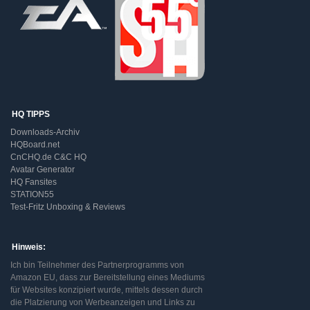
HQ TIPPS
Downloads-Archiv
HQBoard.net
CnCHQ.de C&C HQ
Avatar Generator
HQ Fansites
STATION55
Test-Fritz Unboxing & Reviews
Hinweis:
Ich bin Teilnehmer des Partnerprogramms von
Amazon EU, dass zur Bereitstellung eines Mediums
für Websites konzipiert wurde, mittels dessen durch
die Platzierung von Werbeanzeigen und Links zu