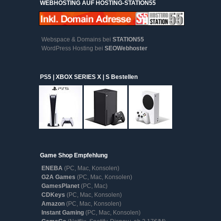
WEBHOSTING AUF HOSTING-STATION55
Webspace & Domains bei
STATION55
WordPress Hosting bei
SEOWebhoster
PS5 | XBOX SERIES X | S Bestellen
Game Shop Empfehlung
ENEBA
(PC, Mac, Konsolen)
G2A Games
(PC, Mac, Konsolen)
GamesPlanet
(PC, Mac)
CDKeys
(PC, Mac, Konsolen)
Amazon
(PC, Mac, Konsolen)
Instant Gaming
(PC, Mac, Konsolen)