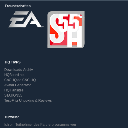
Freundschaften
HQ TIPPS
Downloads-Archiv
HQBoard.net
CnCHQ.de C&C HQ
Avatar Generator
HQ Fansites
STATION55
Test-Fritz Unboxing & Reviews
Hinweis:
Ich bin Teilnehmer des Partnerprogramms von