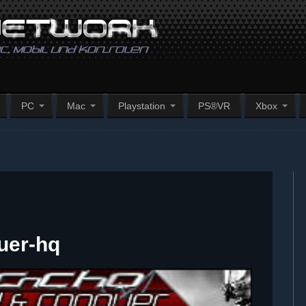
PC
Mac
Playstation
PS®VR
Xbox
uer-hq