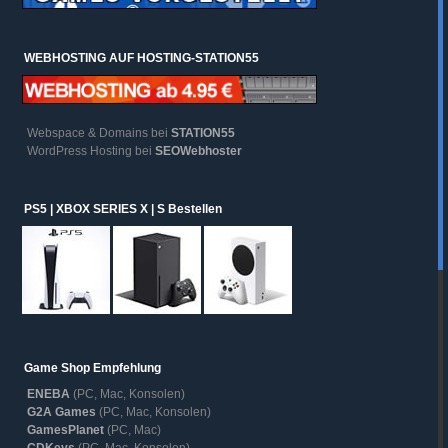
WEBHOSTING AUF HOSTING-STATION55
Webspace & Domains bei
STATION55
WordPress Hosting bei
SEOWebhoster
PS5 | XBOX SERIES X | S Bestellen
Game Shop Empfehlung
ENEBA
(PC, Mac, Konsolen)
G2A Games
(PC, Mac, Konsolen)
GamesPlanet
(PC, Mac)
CDKeys
(PC, Mac, Konsolen)