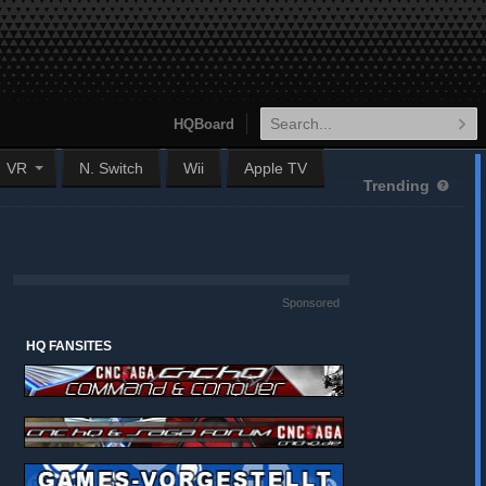
HQBoard
VR
N. Switch
Wii
Apple TV
Trending
Sponsored
HQ FANSITES