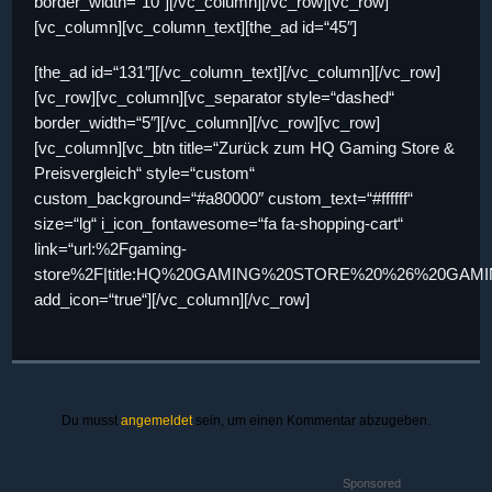
border_width=“10″][/vc_column][/vc_row][vc_row]
[vc_column][vc_column_text][the_ad id=“45″]
[the_ad id=“131″][/vc_column_text][/vc_column][/vc_row]
[vc_row][vc_column][vc_separator style=“dashed“
border_width=“5″][/vc_column][/vc_row][vc_row]
[vc_column][vc_btn title=“Zurück zum HQ Gaming Store &
Preisvergleich“ style=“custom“
custom_background=“#a80000″ custom_text=“#ffffff“
size=“lg“ i_icon_fontawesome=“fa fa-shopping-cart“
link=“url:%2Fgaming-
store%2F|title:HQ%20GAMING%20STORE%20%26%20GAMING
add_icon=“true“][/vc_column][/vc_row]
Du musst
angemeldet
sein, um einen Kommentar abzugeben.
Sponsored