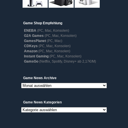
Game Shop Empfehlung
ENEBA
(PC, Mac, Konsolen)
G2A Games
(PC, Mac, Konsolen)
GamesPlanet
(PC, Mac)
CDKeys
(PC, Mac, Konsolen)
Amazon
(PC, Mac, Konsolen)
Instant Gaming
(PC, Mac, Konsolen)
GamsGo
(Netflix, Spotify, Disney+ ab 2,17€/M)
Game
Game News Archive
News
Archive
Game News Kategorien
Game
News
Kategorien