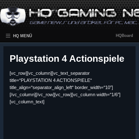
HQBoard
HQ MENÜ
Playstation 4 Actionspiele
[vc_row][vc_column][vc_text_separator
title=“PLAYSTATION 4 ACTIONSPIELE“
title_align=“separator_align_left“ border_width=“10″]
[/vc_column][/vc_row][vc_row][vc_column width=“1/6″]
[vc_column_text]