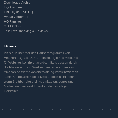
Downloads-Archiv
HQBoard.net
CnCHQ.de C&C HQ
Avatar Generator
HQ Fansites
STATION55
Test-Fritz Unboxing & Reviews
Hinweis:
Ich bin Teilnehmer des Partnerprogramms von
Amazon EU, dass zur Bereitstellung eines Mediums
für Websites konzipiert wurde, mittels dessen durch
die Platzierung von Werbeanzeigen und Links zu
Amazon.de Werbekostenerstattung verdient werden
kann. Sie bezahlen selbstverständlich nicht mehr,
wenn Sie über diese Links einkaufen. Logos und
Markenzeichen sind Eigentum der jeweiligen
Hersteller.