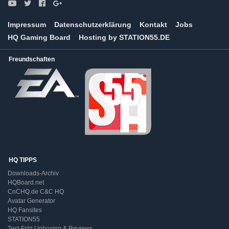
Impressum
Datenschutzerklärung
Kontakt
Jobs
HQ Gaming Board
Hosting by STATION55.DE
Freundschaften
HQ TIPPS
Downloads-Archiv
HQBoard.net
CnCHQ.de C&C HQ
Avatar Generator
HQ Fansites
STATION55
Test-Fritz Unboxing & Reviews