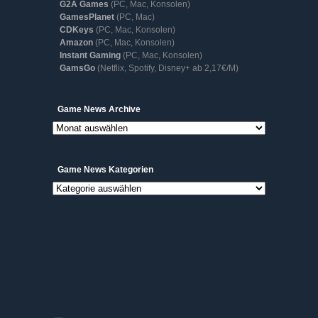
G2A Games
(PC, Mac, Konsolen)
GamesPlanet
(PC, Mac)
CDKeys
(PC, Mac, Konsolen)
Amazon
(PC, Mac, Konsolen)
Instant Gaming
(PC, Mac, Konsolen)
GamsGo
(Netflix, Spotify, Disney+ ab 2,17€/M)
Game
Game News Archive
News
Archive
Game News Kategorien
Game
News
Kategorien