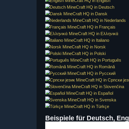
MineCraft HQ in English
MineCraft HQ in Deutsch
MineCraft HQ in Dansk
MineCraft HQ in Nederlands
MineCraft HQ in Français
MineCraft HQ in Ελληνικά
MineCraft HQ in Italiano
MineCraft HQ in Norsk
MineCraft HQ in Polski
MineCraft HQ in Português
MineCraft HQ in Română
MineCraft HQ in Русский
MineCraft HQ in Cрпски јез
MineCraft HQ in Slovenčina
MineCraft HQ in Español
MineCraft HQ in Svenska
MineCraft HQ in Türkçe
Beispiele für Deutsch, En