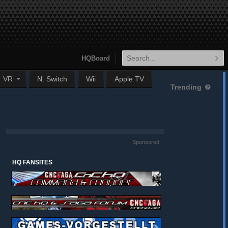
HQBoard
VR
N. Switch
Wii
Apple TV
Trending
Sponsored
HQ FANSITES