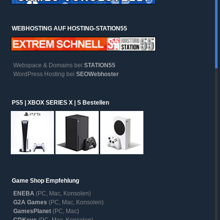
WEBHOSTING AUF HOSTING-STATION55
Webspace & Domains bei
STATION55
WordPress Hosting bei
SEOWebhoster
PS5 | XBOX SERIES X | S Bestellen
Game Shop Empfehlung
ENEBA
(PC, Mac, Konsolen)
G2A Games
(PC, Mac, Konsolen)
GamesPlanet
(PC, Mac)
CDKeys
(PC, Mac, Konsolen)