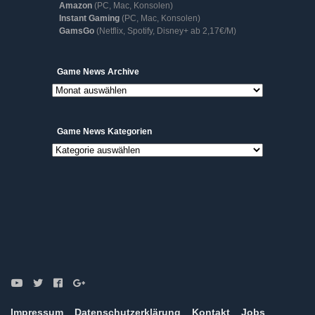
Amazon
(PC, Mac, Konsolen)
Instant Gaming
(PC, Mac, Konsolen)
GamsGo
(Netflix, Spotify, Disney+ ab 2,17€/M)
Game
Game News Archive
News
Archive
Game News Kategorien
Game
News
Kategorien
Impressum
Datenschutzerklärung
Kontakt
Jobs