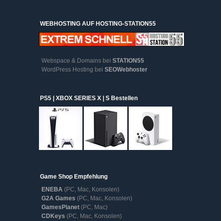
WEBHOSTING AUF HOSTING-STATION55
Webspace & Domains bei
STATION55
WordPress Hosting bei
SEOWebhoster
PS5 | XBOX SERIES X | S Bestellen
Game Shop Empfehlung
ENEBA
(PC, Mac, Konsolen)
G2A Games
(PC, Mac, Konsolen)
GamesPlanet
(PC, Mac)
CDKeys
(PC, Mac, Konsolen)