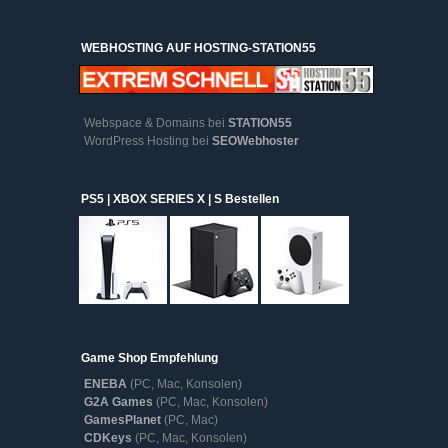
WEBHOSTING AUF HOSTING-STATION55
Webspace & Domains bei
STATION55
WordPress Hosting bei
SEOWebhoster
PS5 | XBOX SERIES X | S Bestellen
Game Shop Empfehlung
ENEBA
(PC, Mac, Konsolen)
G2A Games
(PC, Mac, Konsolen)
GamesPlanet
(PC, Mac)
CDKeys
(PC, Mac, Konsolen)