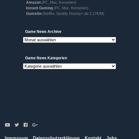
Amazon
(PC, Mac, Konsolen)
Instant Gaming
(PC, Mac, Konsolen)
GamsGo
(Netflix, Spotify, Disney+ ab 2,17€/M)
Game
Game News Archive
News
Archive
Game News Kategorien
Game
News
Kategorien
Impressum
Datenschutzerklärung
Kontakt
Jobs