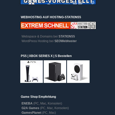
WEBHOSTING AUF HOSTING-STATION55
Webspace & Domains bei
STATION55
WordPress Hosting bei
SEOWebhoster
PS5 | XBOX SERIES X | S Bestellen
Game Shop Empfehlung
ENEBA
(PC, Mac, Konsolen)
G2A Games
(PC, Mac, Konsolen)
GamesPlanet
(PC, Mac)