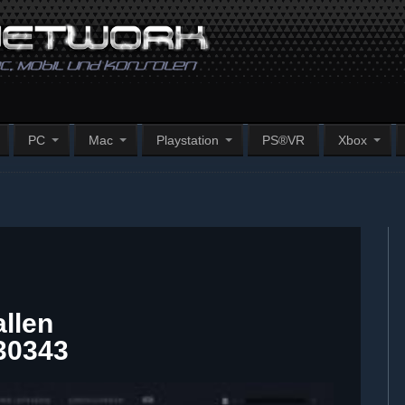
PC
Mac
Playstation
PS®VR
Xbox
llen
30343