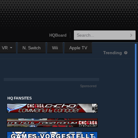
HQBoard
VR
N. Switch
Wii
Apple TV
Trending
Sponsored
HQ FANSITES