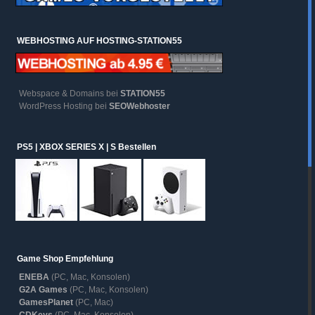
WEBHOSTING AUF HOSTING-STATION55
Webspace & Domains bei
STATION55
WordPress Hosting bei
SEOWebhoster
PS5 | XBOX SERIES X | S Bestellen
Game Shop Empfehlung
ENEBA
(PC, Mac, Konsolen)
G2A Games
(PC, Mac, Konsolen)
GamesPlanet
(PC, Mac)
CDKeys
(PC, Mac, Konsolen)